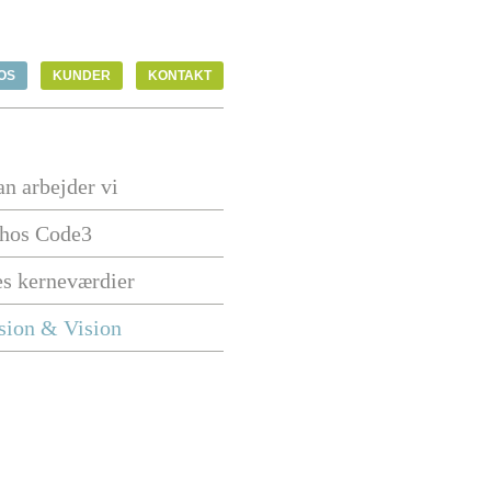
OS
KUNDER
KONTAKT
n arbejder vi
 hos Code3
es kerneværdier
sion & Vision