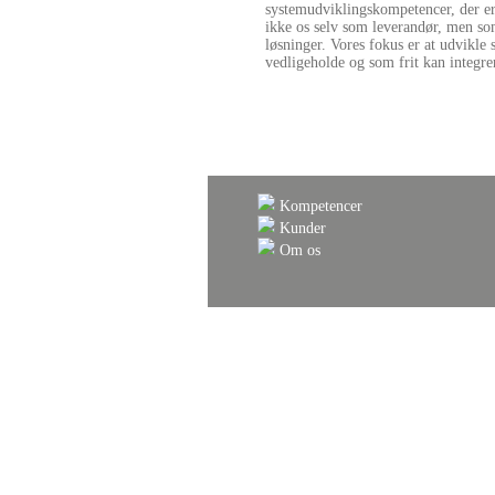
systemudviklingskompetencer, der er 
ikke os selv som leverandør, men som
løsninger. Vores fokus er at udvikle 
vedligeholde og som frit kan integr
Kompetencer
Kunder
Om os