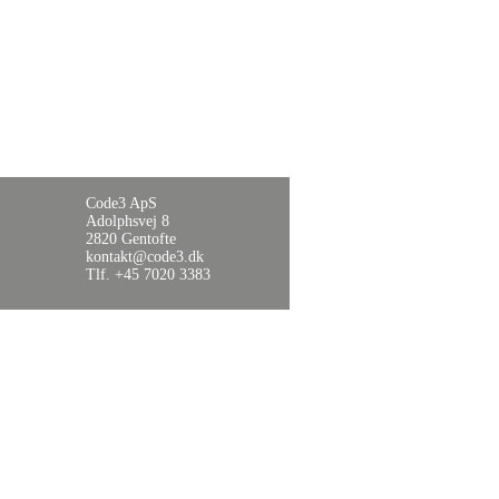
Code3 ApS
Adolphsvej 8
2820 Gentofte
kontakt@code3.dk
Tlf. +45 7020 3383